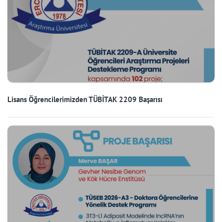
Lisans Öğrencilerimizden TÜBİTAK 2209 Başarısı