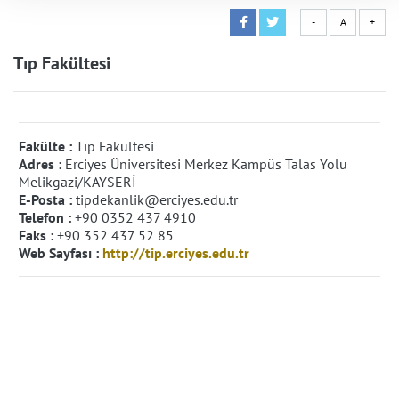
-
A
+
Tıp Fakültesi
Fakülte :
Tıp Fakültesi
Adres :
Erciyes Üniversitesi Merkez Kampüs Talas Yolu
Melikgazi/KAYSERİ
E-Posta :
tipdekanlik@erciyes.edu.tr
Telefon :
+90 0352 437 4910
Faks :
+90 352 437 52 85
Web Sayfası :
http://tip.erciyes.edu.tr