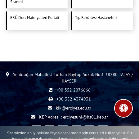
Sistemi
ERÜ Ders Materyalleri Portali
Tıp Fakültesi Hastaneleri
Yenidoğan Mahallesi Turhan Baytop Sokak No:1 38280 TALAS /
KAYSERİ
+90 352 2076666
+90 352 4374931
kik@erciyes.edu.tr
KEP Adresi : erciyesuni@hs01.kep.tr
Sitemizden en iyi şekilde faydalanabilmeniz için çerezleri kullanıyoruz. Bu
siteye giriş yaparak, çerez kullanımını ve çerez politikamızı kabul etmiş