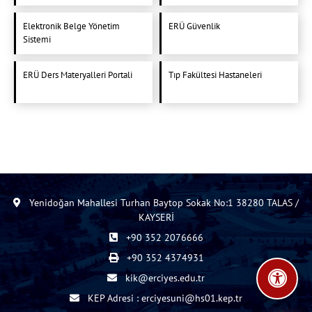
Elektronik Belge Yönetim
ERÜ Güvenlik
Sistemi
ERÜ Ders Materyalleri Portali
Tıp Fakültesi Hastaneleri
Yenidoğan Mahallesi Turhan Baytop Sokak No:1 38280 TALAS /
KAYSERİ
+90 352 2076666
+90 352 4374931
kik@erciyes.edu.tr
KEP Adresi : erciyesuni@hs01.kep.tr