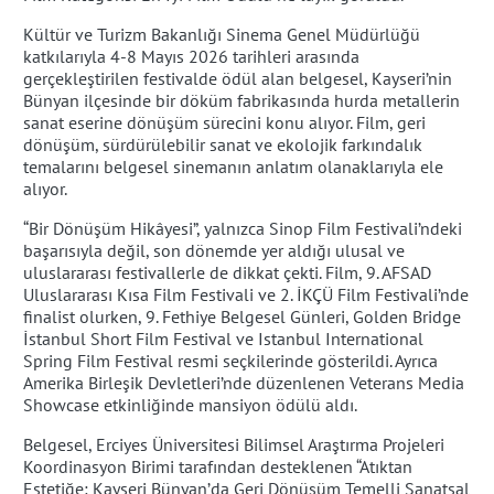
Kültür ve Turizm Bakanlığı Sinema Genel Müdürlüğü
katkılarıyla 4-8 Mayıs 2026 tarihleri arasında
gerçekleştirilen festivalde ödül alan belgesel, Kayseri’nin
Bünyan ilçesinde bir döküm fabrikasında hurda metallerin
sanat eserine dönüşüm sürecini konu alıyor. Film, geri
dönüşüm, sürdürülebilir sanat ve ekolojik farkındalık
temalarını belgesel sinemanın anlatım olanaklarıyla ele
alıyor.
“Bir Dönüşüm Hikâyesi”, yalnızca Sinop Film Festivali’ndeki
başarısıyla değil, son dönemde yer aldığı ulusal ve
uluslararası festivallerle de dikkat çekti. Film, 9. AFSAD
Uluslararası Kısa Film Festivali ve 2. İKÇÜ Film Festivali’nde
finalist olurken, 9. Fethiye Belgesel Günleri, Golden Bridge
İstanbul Short Film Festival ve Istanbul International
Spring Film Festival resmi seçkilerinde gösterildi. Ayrıca
Amerika Birleşik Devletleri’nde düzenlenen Veterans Media
Showcase etkinliğinde mansiyon ödülü aldı.
Belgesel, Erciyes Üniversitesi Bilimsel Araştırma Projeleri
Koordinasyon Birimi tarafından desteklenen “Atıktan
Estetiğe: Kayseri Bünyan’da Geri Dönüşüm Temelli Sanatsal