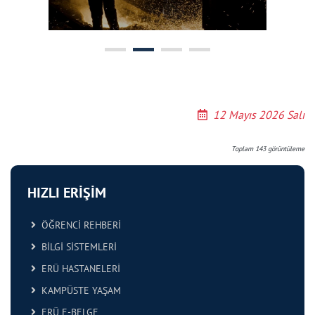
12 Mayıs 2026 Salı
Toplam
143
görüntüleme
HIZLI ERİŞİM
ÖĞRENCİ REHBERİ
BİLGİ SİSTEMLERİ
ERÜ HASTANELERİ
KAMPÜSTE YAŞAM
ERÜ E-BELGE