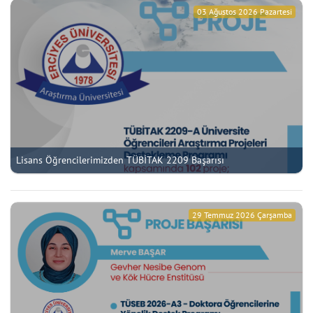
03 Ağustos 2026 Pazartesi
Lisans Öğrencilerimizden TÜBİTAK 2209 Başarısı
29 Temmuz 2026 Çarşamba