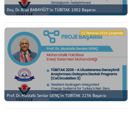
Doç. Dr. Bilal BABAYİĞİT'in TÜBİTAK 1002 Başarısı
22 Temmuz 2026 Çarşamba
Prof. Dr. Mustafa Serdar GENÇ'in TÜBİTAK 2236 Başarısı