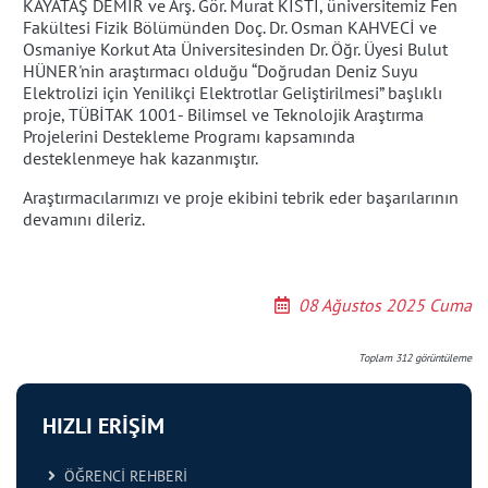
KAYATAŞ DEMİR ve Arş. Gör. Murat KISTI, üniversitemiz Fen
Fakültesi Fizik Bölümünden Doç. Dr. Osman KAHVECİ ve
Osmaniye Korkut Ata Üniversitesinden Dr. Öğr. Üyesi Bulut
HÜNER'nin araştırmacı olduğu “Doğrudan Deniz Suyu
Elektrolizi için Yenilikçi Elektrotlar Geliştirilmesi” başlıklı
proje, TÜBİTAK 1001- Bilimsel ve Teknolojik Araştırma
Projelerini Destekleme Programı kapsamında
desteklenmeye hak kazanmıştır.
Araştırmacılarımızı ve proje ekibini tebrik eder başarılarının
devamını dileriz.
08 Ağustos 2025 Cuma
Toplam
312
görüntüleme
HIZLI ERİŞİM
ÖĞRENCİ REHBERİ