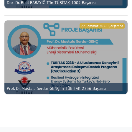
Doç. Dr. Bilal BABAYİĞİT'in TÜBİTAK 1002 Başarısı
22 Temmuz 2026 Çarşamba
Prof. Dr. Mustafa Serdar GENÇ'in TÜBİTAK 2236 Başarısı