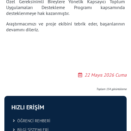
Özel Gereksinimli Bireylere Yönelik Kapsayıcı Toplum
Uygulamaları Destekleme Programı kapsamında
desteklenmeye hak kazanmıştır.
Araştırmacımızı ve proje ekibini tebrik eder, başarılarının
devamını dileriz.
22 Mayıs 2026 Cuma
Toplam
154
görüntüleme
HIZLI ERİŞİM
ÖĞRENCİ REHBERİ
BİLGİ SİSTEMLERİ