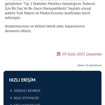
geliştirilen "Tip 2 Diabetes Mellitus Hastalığının Tedavisi
İçin Bir İlaç Ve Bu İlacın Nanopartikülü" başlıklı ulusal
patent Türk Patent ve Marka Kurumu tarafından tescil
edilmiştir.
Araştırmacımızı ve ekibini tebrik eder, başarılarının
devamını dileriz.
03 Eylül 2025 Çarşamba
Toplam
232
görüntüleme
HIZLI ERİŞİM
ÖĞRENCİ REHBERİ
BİLGİ SİSTEMLERİ