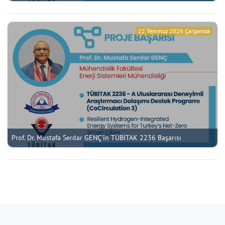
22 Temmuz 2026 Çarşamba
Prof. Dr. Mustafa Serdar GENÇ'in TÜBİTAK 2236 Başarısı