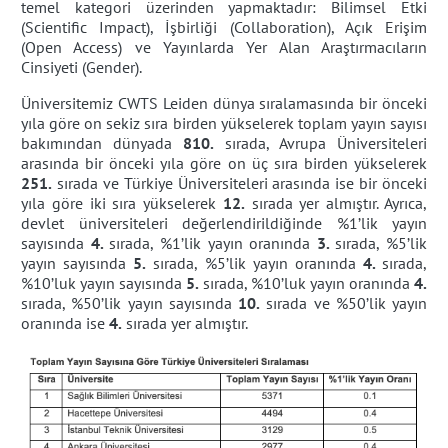
temel kategori üzerinden yapmaktadır: Bilimsel Etki
(Scientific Impact), İşbirliği (Collaboration), Açık Erişim
(Open Access) ve Yayınlarda Yer Alan Araştırmacıların
Cinsiyeti (Gender).
Üniversitemiz CWTS Leiden dünya sıralamasında bir önceki
yıla göre on sekiz sıra birden yükselerek toplam yayın sayısı
bakımından dünyada
810.
sırada, Avrupa Üniversiteleri
arasında bir önceki yıla göre on üç sıra birden yükselerek
251.
sırada ve Türkiye Üniversiteleri arasında ise bir önceki
yıla göre iki sıra yükselerek
12.
sırada yer almıştır. Ayrıca,
devlet üniversiteleri değerlendirildiğinde %1’lik yayın
sayısında
4.
sırada, %1’lik yayın oranında
3.
sırada, %5’lik
yayın sayısında
5.
sırada, %5’lik yayın oranında
4.
sırada,
%10’luk yayın sayısında
5.
sırada, %10’luk yayın oranında
4.
sırada, %50’lik yayın sayısında
10.
sırada ve %50’lik yayın
oranında ise
4.
sırada yer almıştır.