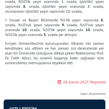
sırada, %50’lik yayın oranında 1. sırada, işbirlikli yayın
sayısında
8.
sırada, işbirlikli yayın oranında 8. sırada,
uluslararası işbirlikli yayın sayısında 10. sırada,
• Sosyal ve Beşeri Bilimlerde %5’lik yayın sayısında
8.
sırada, %10’luk yayın sayısında
9.
sırada, %10’luk yayın
oranında
10.
sırada, %50’lik yayın sayısında
10.
sırada,
%50’lik yayın oranında
3.
sırada yer almıştır.
Erciyes Üniversitesi’nin kuruluşundan itibaren her zaman
kendinden söz ettiren ve her zaman üst derecelerde yer
alan bir Üniversite olduğuna dikkat çeken Rektörümüz Prof.
Dr. Fatih Altun, bu önemli başarıya katkı sağlayan tüm
üniversitemiz mensuplarına teşekkür etti.
06 Kasım 2025 Perşembe
Toplam
240
görüntüleme