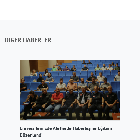
DİĞER HABERLER
Üniversitemizde Afetlerde Haberleşme Eğitimi
Rek
ndı
Düzenlendi
Dan