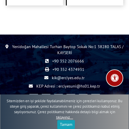
Yenidoğan Mahallesi Turhan Baytop Sokak No:1 38280 TALAS /
KAYSERİ
+90 352 2076666
+90 352 4374931
kik@erciyes.edu.tr
KEP Adresi : erciyesuni@hs01.kep.tr
Sitemizden en iyi şekilde faydalanabilmeniz için çerezleri kullanıyoruz. Bu
siteye giriş yaparak, çerez kullanımını ve çerez politikamızı kabul etmiş
sayılıyorsunuz. Çerez politikamız hakkında detaylı bilgi almak için
2015 - 2026 © ERÜ Web İçerik Yönetim Sistemi
tıklayınız...
Erciyes Üniversitesi Bilgi İşlem Daire Başkanlığı Web Birimi
Tamam