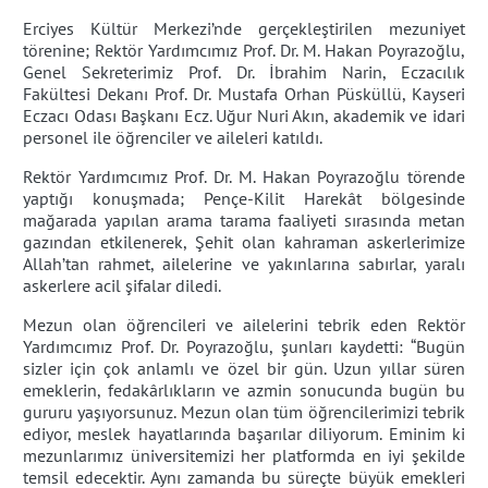
Erciyes Kültür Merkezi’nde gerçekleştirilen mezuniyet
törenine; Rektör Yardımcımız Prof. Dr. M. Hakan Poyrazoğlu,
Genel Sekreterimiz Prof. Dr. İbrahim Narin, Eczacılık
Fakültesi Dekanı Prof. Dr. Mustafa Orhan Püsküllü, Kayseri
Eczacı Odası Başkanı Ecz. Uğur Nuri Akın, akademik ve idari
personel ile öğrenciler ve aileleri katıldı.
Rektör Yardımcımız Prof. Dr. M. Hakan Poyrazoğlu törende
yaptığı konuşmada; Pençe-Kilit Harekât bölgesinde
mağarada yapılan arama tarama faaliyeti sırasında metan
gazından etkilenerek, Şehit olan kahraman askerlerimize
Allah’tan rahmet, ailelerine ve yakınlarına sabırlar, yaralı
askerlere acil şifalar diledi.
Mezun olan öğrencileri ve ailelerini tebrik eden Rektör
Yardımcımız Prof. Dr. Poyrazoğlu, şunları kaydetti: “Bugün
sizler için çok anlamlı ve özel bir gün. Uzun yıllar süren
emeklerin, fedakârlıkların ve azmin sonucunda bugün bu
gururu yaşıyorsunuz. Mezun olan tüm öğrencilerimizi tebrik
ediyor, meslek hayatlarında başarılar diliyorum. Eminim ki
mezunlarımız üniversitemizi her platformda en iyi şekilde
temsil edecektir. Aynı zamanda bu süreçte büyük emekleri