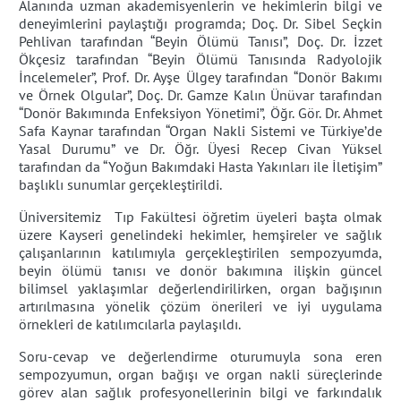
Alanında uzman akademisyenlerin ve hekimlerin bilgi ve
deneyimlerini paylaştığı programda; Doç. Dr. Sibel Seçkin
Pehlivan tarafından “Beyin Ölümü Tanısı”, Doç. Dr. İzzet
Ökçesiz tarafından “Beyin Ölümü Tanısında Radyolojik
İncelemeler”, Prof. Dr. Ayşe Ülgey tarafından “Donör Bakımı
ve Örnek Olgular”, Doç. Dr. Gamze Kalın Ünüvar tarafından
“Donör Bakımında Enfeksiyon Yönetimi”, Öğr. Gör. Dr. Ahmet
Safa Kaynar tarafından “Organ Nakli Sistemi ve Türkiye’de
Yasal Durumu” ve Dr. Öğr. Üyesi Recep Civan Yüksel
tarafından da “Yoğun Bakımdaki Hasta Yakınları ile İletişim”
başlıklı sunumlar gerçekleştirildi.
Üniversitemiz
Tıp Fakültesi öğretim üyeleri başta olmak
üzere Kayseri genelindeki hekimler, hemşireler ve sağlık
çalışanlarının katılımıyla gerçekleştirilen sempozyumda,
beyin ölümü tanısı ve donör bakımına ilişkin güncel
bilimsel yaklaşımlar değerlendirilirken, organ bağışının
artırılmasına yönelik çözüm önerileri ve iyi uygulama
örnekleri de katılımcılarla paylaşıldı.
Soru-cevap ve değerlendirme oturumuyla sona eren
sempozyumun, organ bağışı ve organ nakli süreçlerinde
görev alan sağlık profesyonellerinin bilgi ve farkındalık