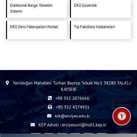
Elektronik Belge Yönetim
ERÜ Güvenlik
Sistemi
ERÜ Ders Materyalleri Portali
Tıp Fakültesi Hastaneleri
Yenidoğan Mahallesi Turhan Baytop Sokak No:1 38280 TALAS /
KAYSERİ
+90 352 2076666
+90 352 4374931
kik@erciyes.edu.tr
KEP Adresi : erciyesuni@hs01.kep.tr