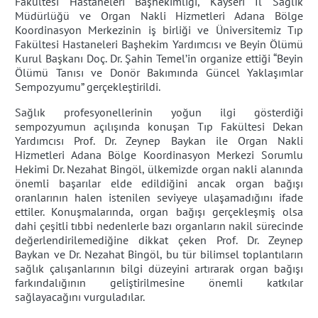
Fakültesi Hastaneleri Başhekimliği, Kayseri İl Sağlık
Müdürlüğü ve Organ Nakli Hizmetleri Adana Bölge
Koordinasyon Merkezinin iş birliği ve
Üniversitemiz
Tıp
Fakültesi Hastaneleri Başhekim Yardımcısı ve Beyin Ölümü
Kurul Başkanı Doç. Dr. Şahin Temel’in organize ettiği “Beyin
Ölümü Tanısı ve Donör Bakımında Güncel Yaklaşımlar
Sempozyumu” gerçekleştirildi.
Sağlık profesyonellerinin yoğun ilgi gösterdiği
sempozyumun açılışında konuşan Tıp Fakültesi Dekan
Yardımcısı Prof. Dr. Zeynep Baykan ile Organ Nakli
Hizmetleri Adana Bölge Koordinasyon Merkezi Sorumlu
Hekimi Dr. Nezahat Bingöl, ülkemizde organ nakli alanında
önemli başarılar elde edildiğini ancak organ bağışı
oranlarının halen istenilen seviyeye ulaşamadığını ifade
ettiler. Konuşmalarında, organ bağışı gerçekleşmiş olsa
dahi çeşitli tıbbi nedenlerle bazı organların nakil sürecinde
değerlendirilemediğine dikkat çeken Prof. Dr. Zeynep
Baykan ve Dr. Nezahat Bingöl, bu tür bilimsel toplantıların
sağlık çalışanlarının bilgi düzeyini artırarak organ bağışı
farkındalığının geliştirilmesine önemli katkılar
sağlayacağını vurguladılar.