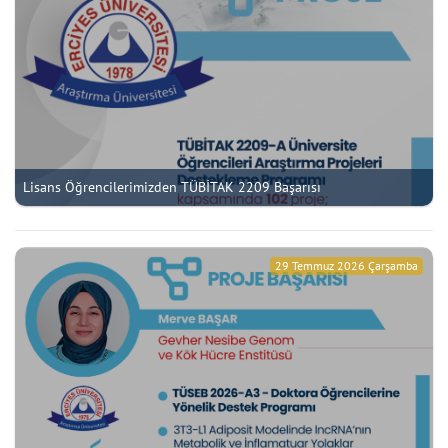
Lisans Öğrencilerimizden TÜBİTAK 2209 Başarısı
29 Temmuz 2026 Çarşamba