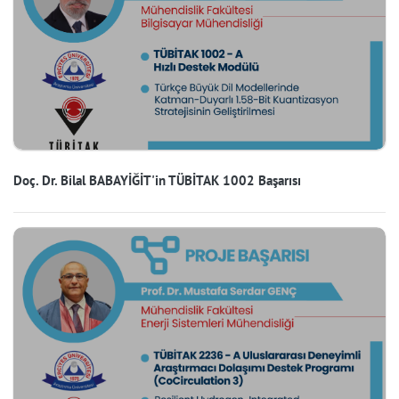
Doç. Dr. Bilal BABAYİĞİT'in TÜBİTAK 1002 Başarısı