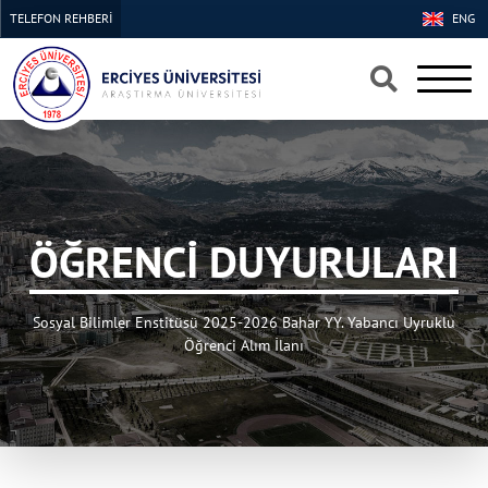
TELEFON REHBERİ
ENG
×
×
ÖĞRENCİ DUYURULARI
Sosyal Bilimler Enstitüsü 2025-2026 Bahar YY. Yabancı Uyruklu
Öğrenci Alım İlanı