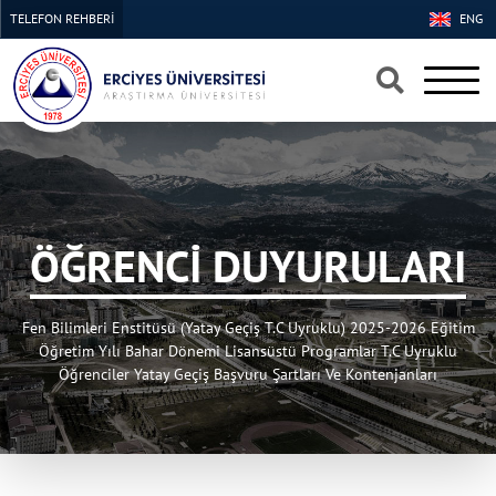
TELEFON REHBERİ
ENG
×
×
ÖĞRENCİ DUYURULARI
Fen Bilimleri Enstitüsü (Yatay Geçiş T.C Uyruklu) 2025-2026 Eğitim
Öğretim Yılı Bahar Dönemi Lisansüstü Programlar T.C Uyruklu
Öğrenciler Yatay Geçiş Başvuru Şartları Ve Kontenjanları