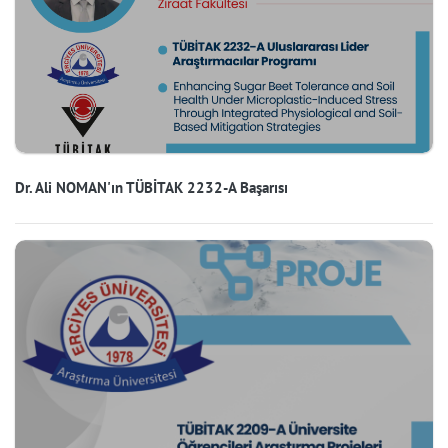
Dr. Ali NOMAN'ın TÜBİTAK 2232-A Başarısı