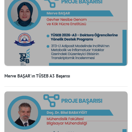
Merve BAŞAR'ın TÜSEB A3 Başarısı