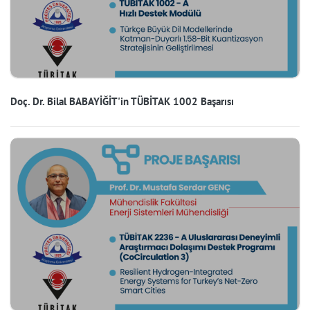
Doç. Dr. Bilal BABAYİĞİT'in TÜBİTAK 1002 Başarısı