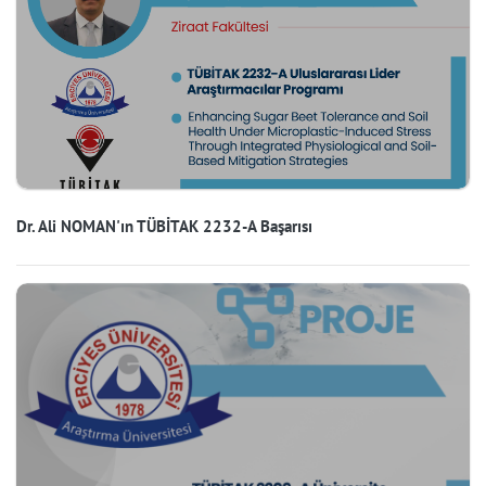
Dr. Ali NOMAN'ın TÜBİTAK 2232-A Başarısı