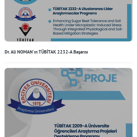
Dr. Ali NOMAN'ın TÜBİTAK 2232-A Başarısı