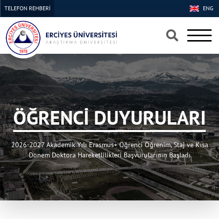
TELEFON REHBERİ
ENG
×
×
ÖĞRENCİ DUYURULARI
2026-2027 Akademik Yılı Erasmus+ Öğrenci Öğrenim, Staj ve Kısa
Dönem Doktora Hareketlilikleri Başvurularının Başladı