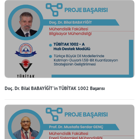
Doç. Dr. Bilal BABAYİĞİT'in TÜBİTAK 1002 Başarısı