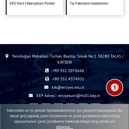
ERÜ Ders Materyalleri Portali
Tıp Fakültesi Hastaneleri
Yenidoğan Mahallesi Turhan Baytop Sokak No:1 38280 TALAS /
KAYSERİ
+90 352 2076666
+90 352 4374931
kik@erciyes.edu.tr
KEP Adresi : erciyesuni@hs01.kep.tr
Sitemizden en iyi şekilde faydalanabilmeniz için çerezleri kullanıyoruz. Bu
siteye giriş yaparak, çerez kullanımını ve çerez politikamızı kabul etmiş
sayılıyorsunuz. Çerez politikamız hakkında detaylı bilgi almak için
2015 - 2026 © ERÜ Web İçerik Yönetim Sistemi
tıklayınız...
Erciyes Üniversitesi Bilgi İşlem Daire Başkanlığı Web Birimi