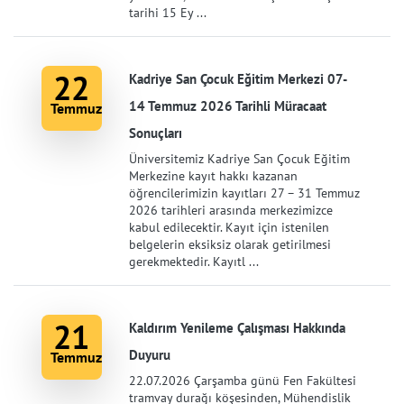
tarihi 15 Ey ...
22
Kadriye San Çocuk Eğitim Merkezi 07-
14 Temmuz 2026 Tarihli Müracaat
Temmuz
Sonuçları
Üniversitemiz Kadriye San Çocuk Eğitim
Merkezine kayıt hakkı kazanan
öğrencilerimizin kayıtları 27 – 31 Temmuz
2026 tarihleri arasında merkezimizce
kabul edilecektir. Kayıt için istenilen
belgelerin eksiksiz olarak getirilmesi
gerekmektedir. Kayıtl ...
21
Kaldırım Yenileme Çalışması Hakkında
Duyuru
Temmuz
22.07.2026 Çarşamba günü Fen Fakültesi
tramvay durağı köşesinden, Mühendislik