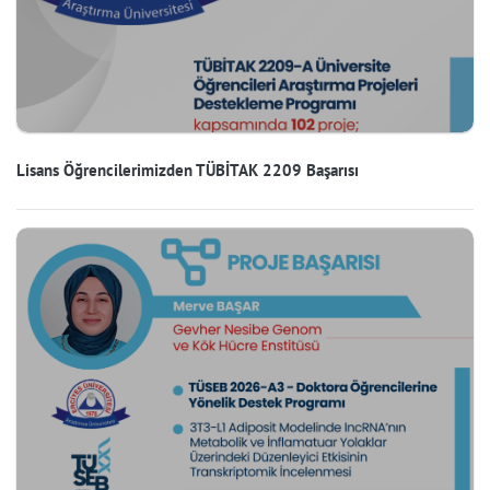
Lisans Öğrencilerimizden TÜBİTAK 2209 Başarısı