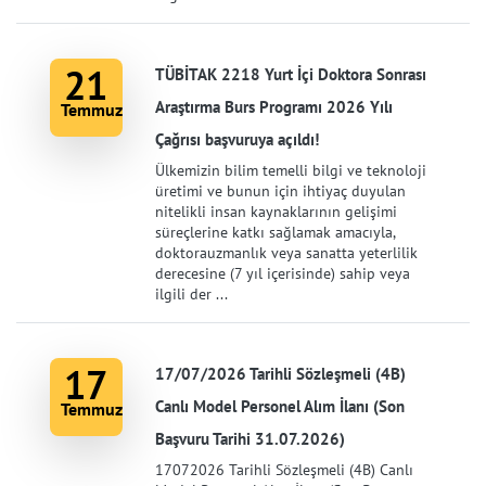
21
TÜBİTAK 2218 Yurt İçi Doktora Sonrası
Araştırma Burs Programı 2026 Yılı
Temmuz
Çağrısı başvuruya açıldı!
Ülkemizin bilim temelli bilgi ve teknoloji
üretimi ve bunun için ihtiyaç duyulan
nitelikli insan kaynaklarının gelişimi
süreçlerine katkı sağlamak amacıyla,
doktorauzmanlık veya sanatta yeterlilik
derecesine (7 yıl içerisinde) sahip veya
ilgili der ...
17
17/07/2026 Tarihli Sözleşmeli (4B)
Canlı Model Personel Alım İlanı (Son
Temmuz
Başvuru Tarihi 31.07.2026)
17072026 Tarihli Sözleşmeli (4B) Canlı