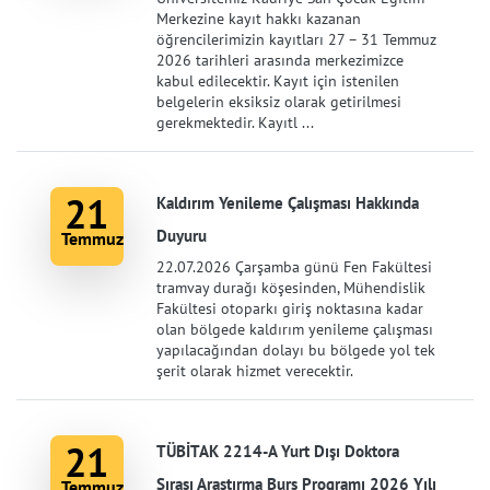
Merkezine kayıt hakkı kazanan
öğrencilerimizin kayıtları 27 – 31 Temmuz
2026 tarihleri arasında merkezimizce
kabul edilecektir. Kayıt için istenilen
belgelerin eksiksiz olarak getirilmesi
gerekmektedir. Kayıtl ...
21
Kaldırım Yenileme Çalışması Hakkında
Duyuru
Temmuz
22.07.2026 Çarşamba günü Fen Fakültesi
tramvay durağı köşesinden, Mühendislik
Fakültesi otoparkı giriş noktasına kadar
olan bölgede kaldırım yenileme çalışması
yapılacağından dolayı bu bölgede yol tek
şerit olarak hizmet verecektir.
21
TÜBİTAK 2214-A Yurt Dışı Doktora
Sırası Araştırma Burs Programı 2026 Yılı
Temmuz