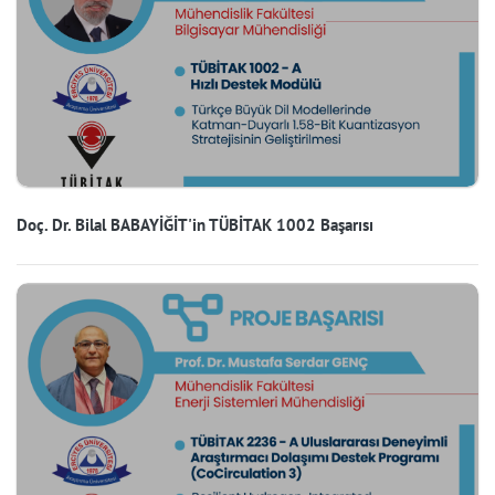
Doç. Dr. Bilal BABAYİĞİT'in TÜBİTAK 1002 Başarısı