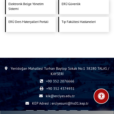
Elektronik Belge Yönetim
ERÜ Güvenlik
Sistemi
ERÜ Ders Materyalleri Portali
Tıp Fakültesi Hastaneleri
Yenidoğan Mahallesi Turhan Baytop Sokak No:1 38280 TALAS /
KAYSERİ
+90 352 2076666
+90 352 4374931
kik@erciyes.edu.tr
KEP Adresi : erciyesuni@hs01.kep.tr