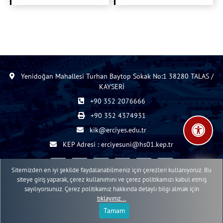
Yenidoğan Mahallesi Turhan Baytop Sokak No:1 38280 TALAS /
KAYSERİ
+90 352 2076666
+90 352 4374931
kik@erciyes.edu.tr
KEP Adresi : erciyesuni@hs01.kep.tr
Sitemizden en iyi şekilde faydalanabilmeniz için çerezleri kullanıyoruz. Bu
siteye giriş yaparak, çerez kullanımını ve çerez politikamızı kabul etmiş
sayılıyorsunuz. Çerez politikamız hakkında detaylı bilgi almak için
2015 - 2026 © ERÜ Web İçerik Yönetim Sistemi
tıklayınız...
Erciyes Üniversitesi Bilgi İşlem Daire Başkanlığı Web Birimi
Tamam
;