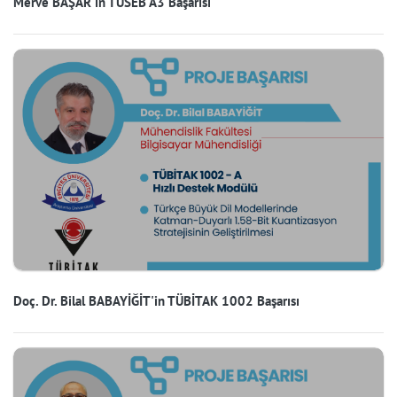
Merve BAŞAR'ın TÜSEB A3 Başarısı
Doç. Dr. Bilal BABAYİĞİT'in TÜBİTAK 1002 Başarısı