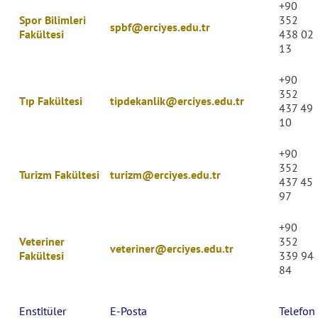
+90
Spor Bilimleri
352
spbf@erciyes.edu.tr
Fakültesi
438
02
13
+90
352
Tıp Fakültesi
tipdekanlik@erciyes.edu.tr
437 49
10
+90
352
Turizm Fakültesi
turizm@erciyes.edu.tr
437 45
97
+90
Veteriner
352
veteriner@erciyes.edu.tr
Fakültesi
339 94
84
Enstitüler
E-Posta
Telefon