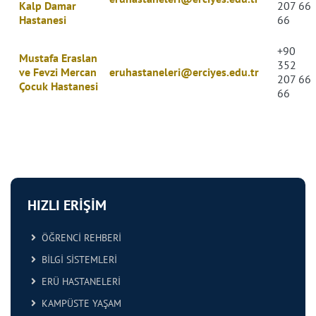
Kalp Damar
207 66
Hastanesi
66
+90
Mustafa Eraslan
352
ve Fevzi Mercan
eruhastaneleri@erciyes.edu.tr
207 66
Çocuk Hastanesi
66
HIZLI ERİŞİM
ÖĞRENCİ REHBERİ
BİLGİ SİSTEMLERİ
ERÜ HASTANELERİ
KAMPÜSTE YAŞAM