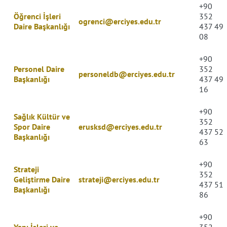
+90
Öğrenci İşleri
352
ogrenci@erciyes.edu.tr
Daire Başkanlığı
437 49
08
+90
Personel Daire
352
personeldb@erciyes.edu.tr
Başkanlığı
437 49
16
+90
Sağlık Kültür ve
352
Spor Daire
erusksd@erciyes.edu.tr
437 52
Başkanlığı
63
+90
Strateji
352
Geliştirme Daire
strateji@erciyes.edu.tr
437 51
Başkanlığı
86
+90