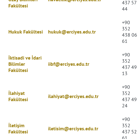
437 57
Fakültesi
44
+90
352
Hukuk Fakültesi
hukuk@erciyes.edu.tr
438 06
61
+90
İktisadi ve İdari
352
Bilimler
iibf@erciyes.edu.tr
437 49
Fakültesi
13
+90
İlahiyat
352
ilahiyat@erciyes.edu.tr
Fakültesi
437 49
24
+90
İletişim
352
iletisim@erciyes.edu.tr
Fakültesi
437 52
61