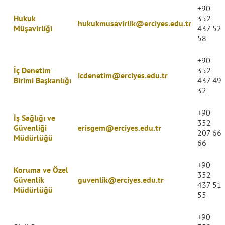
+90
Hukuk
352
hukukmusavirlik@erciyes.edu.tr
Müşavirliği
437 52
58
+90
İç Denetim
352
icdenetim@erciyes.edu.tr
Birimi Başkanlığı
437 49
32
+90
İş Sağlığı ve
352
Güvenliği
erisgem@erciyes.edu.tr
207 66
Müdürlüğü
66
+90
Koruma ve Özel
352
Güvenlik
guvenlik@erciyes.edu.tr
437 51
Müdürlüğü
55
+90