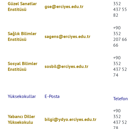
Güzel Sanatlar
352
gse@erciyes.edu.tr
Enstitüsü
437 55
82
+90
Sağlık Bilimler
352
sagens@erciyes.edu.tr
Enstitüsü
207 66
66
+90
Sosyal Bilimler
352
sosbil@erciyes.edu.tr
Enstitüsü
437
52
74
Yüksekokullar
E-Posta
Telefon
+90
Yabancı Diller
352
bilgi@ydyo.erciyes.edu.tr
Yüksekokulu
437
52
78