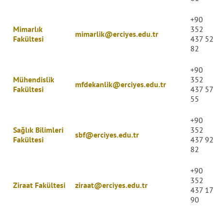
+90
Mimarlık
352
mimarlik@erciyes.edu.tr
Fakültesi
437 52
82
+90
Mühendislik
352
mfdekanlik@erciyes.edu.tr
Fakültesi
437 57
55
+90
Sağlık Bilimleri
352
sbf@erciyes.edu.tr
Fakültesi
437 92
82
+90
352
Ziraat Fakültesi
ziraat@erciyes.edu.tr
437 17
90