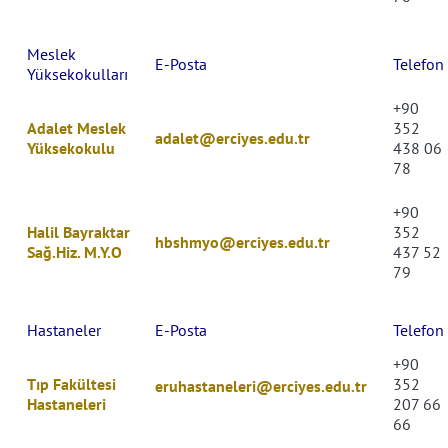
Meslek
E-Posta
Telefon
Yüksekokulları
+90
Adalet Meslek
352
adalet@erciyes.edu.tr
Yüksekokulu
438 06
78
+90
Halil Bayraktar
352
hbshmyo@erciyes.edu.tr
Sağ.Hiz. M.Y.O
437
52
79
Hastaneler
E-Posta
Telefon
+90
Tıp Fakültesi
352
eruhastaneleri@erciyes.edu.tr
Hastaneleri
207 66
66