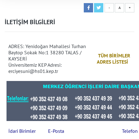
-
A
+
İLETİŞİM BİLGİLERİ
ADRES:
Yenidoğan Mahallesi Turhan
Baytop Sokak No:1 38280 TALAS /
TÜM BİRİMLER
KAYSERİ
ADRES LİSTESİ
Üniversitemiz KEP Adresi:
erciyesuni@hs01.kep.tr
İdari Birimler
E-Posta
Telefon