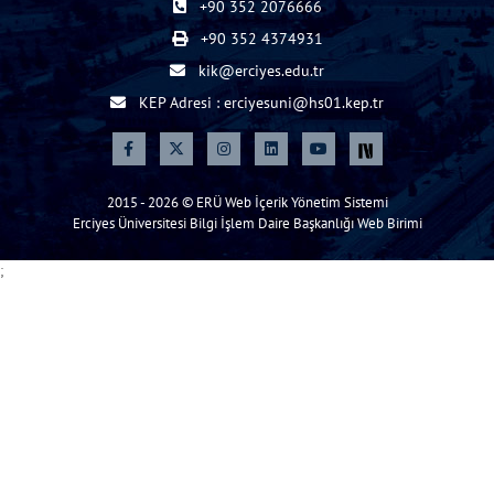
+90 352 2076666
+90 352 4374931
kik@erciyes.edu.tr
KEP Adresi : erciyesuni@hs01.kep.tr
2015 - 2026 © ERÜ Web İçerik Yönetim Sistemi
Erciyes Üniversitesi Bilgi İşlem Daire Başkanlığı Web Birimi
;