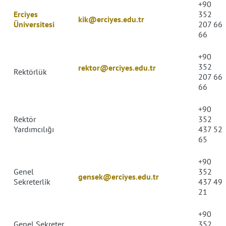
+90
Erciyes
352
kik@erciyes.edu.tr
Üniversitesi
207 66
66
+90
352
rektor@erciyes.edu.tr
Rektörlük
207 66
66
+90
Rektör
352
Yardımcılığı
437 52
65
+90
Genel
352
gensek@erciyes.edu.tr
Sekreterlik
437 49
21
+90
Genel Sekreter
352