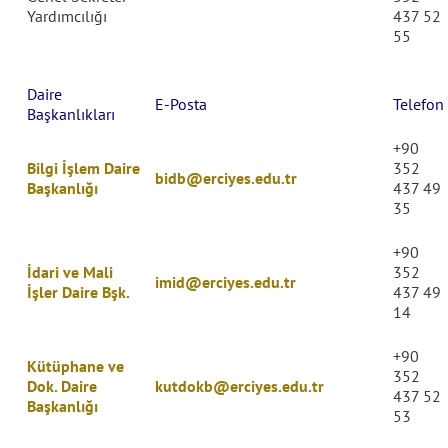
Yardımcılığı
437 52
55
Daire
E-Posta
Telefon
Başkanlıkları
+90
Bilgi İşlem Daire
352
bidb@erciyes.edu.tr
Başkanlığı
437 49
35
+90
İdari ve Mali
352
imid@erciyes.edu.tr
İşler Daire Bşk.
437 49
14
+90
Kütüphane ve
352
Dok. Daire
kutdokb@erciyes.edu.tr
437 52
Başkanlığı
53