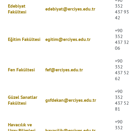
+90
Edebiyat
352
edebiyat@erciyes.edu.tr
Fakültesi
437 93
42
+90
352
Eğitim Fakültesi
egitim@erciyes.edu.tr
437 32
06
+90
352
Fen Fakültesi
fef@erciyes.edu.tr
437 52
62
+90
Güzel Sanatlar
352
gsfdekan@erciyes.edu.tr
Fakültesi
437 52
81
+90
Havacılık ve
352
Uzay Bilimleri
havacilik@erciyes.edu.tr