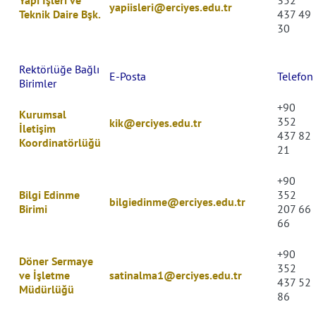
Yapı İşleri ve
352
yapiisleri@erciyes.edu.tr
Teknik Daire Bşk.
437 49
30
Rektörlüğe Bağlı
E-Posta
Telefon
Birimler
+90
Kurumsal
352
kik@erciyes.edu.tr
İletişim
437 82
Koordinatörlüğü
21
+90
Bilgi Edinme
352
bilgiedinme@erciyes.edu.tr
Birimi
207 66
66
+90
Döner Sermaye
352
ve İşletme
satinalma1@erciyes.edu.tr
437 52
Müdürlüğü
86