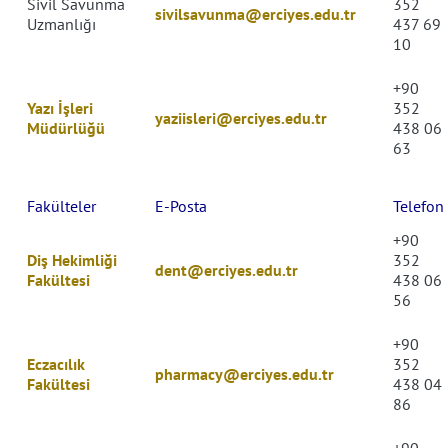
Sivil Savunma
352
sivilsavunma@erciyes.edu.tr
Uzmanlığı
437 69
10
+90
Yazı İşleri
352
yaziisleri@erciyes.edu.tr
Müdürlüğü
438 06
63
Fakülteler
E-Posta
Telefon
+90
Diş Hekimliği
352
dent@erciyes.edu.tr
Fakültesi
438 06
56
+90
Eczacılık
352
pharmacy@erciyes.edu.tr
Fakültesi
438 04
86