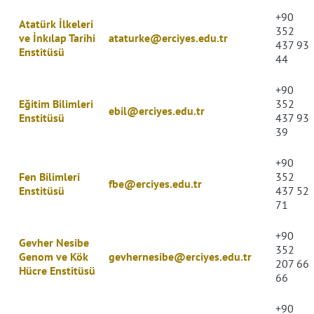
+90
Atatürk İlkeleri
352
ve İnkılap Tarihi
ataturke@erciyes.edu.tr
437 93
Enstitüsü
44
+90
Eğitim Bilimleri
352
ebil@erciyes.edu.tr
Enstitüsü
437 93
39
+90
Fen Bilimleri
352
fbe@erciyes.edu.tr
Enstitüsü
437
52
71
+90
Gevher Nesibe
352
Genom ve Kök
gevhernesibe@erciyes.edu.tr
207 66
Hücre Enstitüsü
66
+90