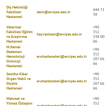
Diş Hekimliği
444 71
Fakültesi
dent@erciyes.edu.tr
38
Hastanesi
Veteriner
+90
Fakültesi Eğitim
352
hayvanhast@erciyes.edu.tr
ve Araştırma
338 00
Hastanesi
06
M.Kemal
+90
Dedeman
352
Hemotoloji
eruhastaneleri@erciyes.edu.tr
207 66
Onkoloji
66
Hastanesi
Semiha Kibar
+90
Organ Nakli ve
352
eruhastaneleri@erciyes.edu.tr
Diyaliz
207 66
Hastanesi
66
Mehmet ve
+90
Yılmaz Öztaşkın
352
eruhastaneleri@erciyes.edu.tr