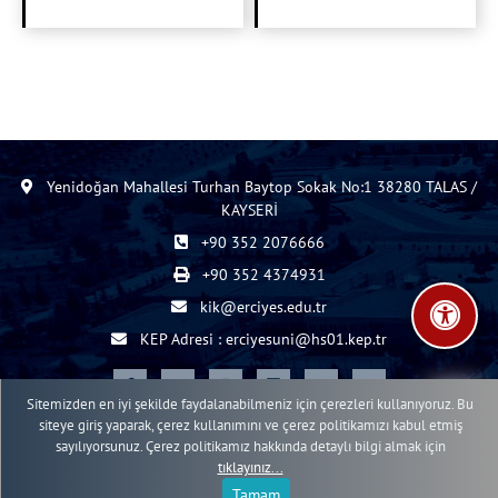
Yenidoğan Mahallesi Turhan Baytop Sokak No:1 38280 TALAS /
KAYSERİ
+90 352 2076666
+90 352 4374931
kik@erciyes.edu.tr
KEP Adresi : erciyesuni@hs01.kep.tr
Sitemizden en iyi şekilde faydalanabilmeniz için çerezleri kullanıyoruz. Bu
siteye giriş yaparak, çerez kullanımını ve çerez politikamızı kabul etmiş
2015 - 2026 © ERÜ Web İçerik Yönetim Sistemi
sayılıyorsunuz. Çerez politikamız hakkında detaylı bilgi almak için
Erciyes Üniversitesi Bilgi İşlem Daire Başkanlığı Web Birimi
tıklayınız...
Tamam