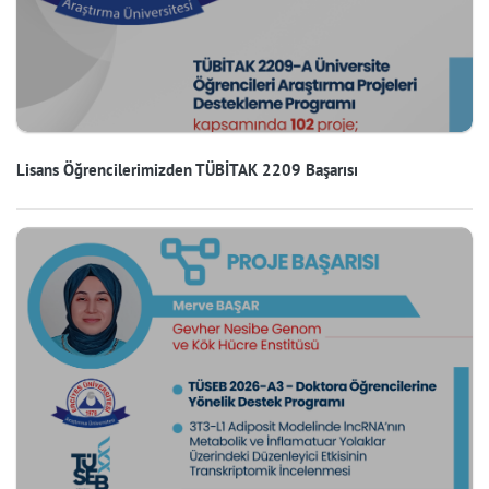
Lisans Öğrencilerimizden TÜBİTAK 2209 Başarısı