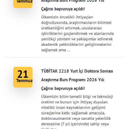
Araştırma Burs Programı 2026 Yılı
Temmuz
Çağrısı başvuruya açıldı!
Ülkemizin öncelikli ihtiyaçları
doğrultusunda, araştırmacıların bilimsel
üretkenliğini artırmak, uluslararası
işbirliklerini güçlendirmek ve alanlarında
yenilikçi yöntem ve yaklaşımlar edinerek
akademik yetkinliklerini geliştirmelerini
sağlamak ama ...
21
TÜBİTAK 2218 Yurt İçi Doktora Sonrası
Araştırma Burs Programı 2026 Yılı
Temmuz
Çağrısı başvuruya açıldı!
Ülkemizin bilim temelli bilgi ve teknoloji
üretimi ve bunun için ihtiyaç duyulan
nitelikli insan kaynaklarının gelişimi
süreçlerine katkı sağlamak amacıyla,
doktorauzmanlık veya sanatta yeterlilik
derecesine (7 yıl içerisinde) sahip veya