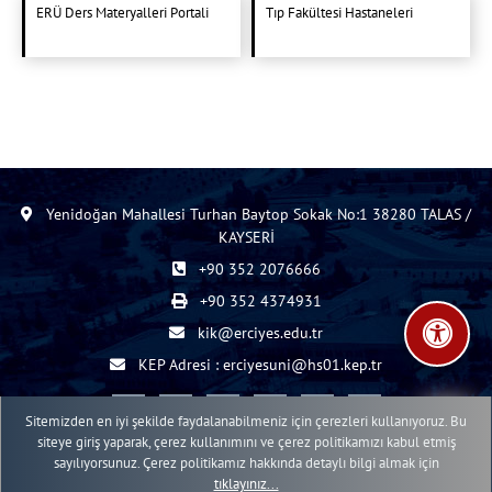
ERÜ Ders Materyalleri Portali
Tıp Fakültesi Hastaneleri
Yenidoğan Mahallesi Turhan Baytop Sokak No:1 38280 TALAS /
KAYSERİ
+90 352 2076666
+90 352 4374931
kik@erciyes.edu.tr
KEP Adresi : erciyesuni@hs01.kep.tr
Sitemizden en iyi şekilde faydalanabilmeniz için çerezleri kullanıyoruz. Bu
siteye giriş yaparak, çerez kullanımını ve çerez politikamızı kabul etmiş
sayılıyorsunuz. Çerez politikamız hakkında detaylı bilgi almak için
2015 - 2026 © ERÜ Web İçerik Yönetim Sistemi
tıklayınız...
Erciyes Üniversitesi Bilgi İşlem Daire Başkanlığı Web Birimi