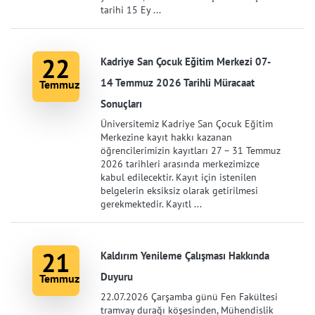
tarihi 15 Ey ...
22
Kadriye San Çocuk Eğitim Merkezi 07-
14 Temmuz 2026 Tarihli Müracaat
Temmuz
Sonuçları
Üniversitemiz Kadriye San Çocuk Eğitim
Merkezine kayıt hakkı kazanan
öğrencilerimizin kayıtları 27 – 31 Temmuz
2026 tarihleri arasında merkezimizce
kabul edilecektir. Kayıt için istenilen
belgelerin eksiksiz olarak getirilmesi
gerekmektedir. Kayıtl ...
21
Kaldırım Yenileme Çalışması Hakkında
Duyuru
Temmuz
22.07.2026 Çarşamba günü Fen Fakültesi
tramvay durağı köşesinden, Mühendislik