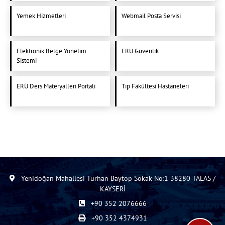
Yemek Hizmetleri
Webmail Posta Servisi
Elektronik Belge Yönetim
ERÜ Güvenlik
Sistemi
ERÜ Ders Materyalleri Portali
Tıp Fakültesi Hastaneleri
Yenidoğan Mahallesi Turhan Baytop Sokak No:1 38280 TALAS /
KAYSERİ
+90 352 2076666
+90 352 4374931