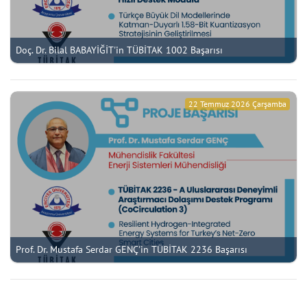
Doç. Dr. Bilal BABAYİĞİT'in TÜBİTAK 1002 Başarısı
22 Temmuz 2026 Çarşamba
Prof. Dr. Mustafa Serdar GENÇ'in TÜBİTAK 2236 Başarısı