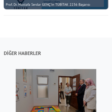
Prof. Dr. Mustafa Serdar GENÇ'in TÜBİTAK 2236 Başarısı
DİĞER HABERLER