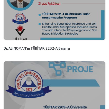
Dr. Ali NOMAN'ın TÜBİTAK 2232-A Başarısı