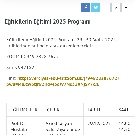
-
A
+
Eğiticilerin Eğitimi 2025 Programı
Eğiticilerin Eğitimi 2025 Programı 29 - 30 Aralık 2025
tarihlerinde online olarak düzenlenecektir.
ZOOM ID:949 2828 7672
Şifre: 947182
Link:
https://erciyes-edu-tr.zoom.us/j/94928287672?
pwd=MaJzwbtjr92Hd4JboW7Ns33XNjSP7x.1
EĞİTİMCİLER
İÇERİK
TARİH
SAAT
Prof. Dr.
Akreditasyon
29.12.2025
14:00-
Mustafa
Saha Ziyaretinde
14:50