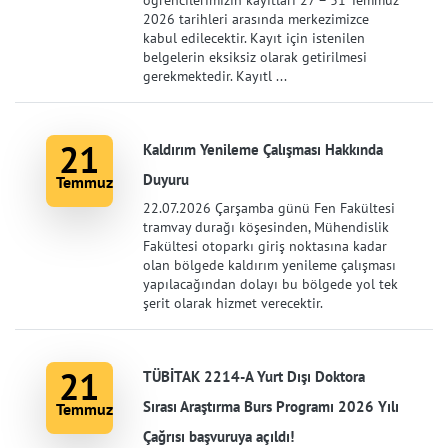
öğrencilerimizin kayıtları 27 – 31 Temmuz
2026 tarihleri arasında merkezimizce
kabul edilecektir. Kayıt için istenilen
belgelerin eksiksiz olarak getirilmesi
gerekmektedir. Kayıtl ...
21
Kaldırım Yenileme Çalışması Hakkında
Duyuru
Temmuz
22.07.2026 Çarşamba günü Fen Fakültesi
tramvay durağı köşesinden, Mühendislik
Fakültesi otoparkı giriş noktasına kadar
olan bölgede kaldırım yenileme çalışması
yapılacağından dolayı bu bölgede yol tek
şerit olarak hizmet verecektir.
21
TÜBİTAK 2214-A Yurt Dışı Doktora
Sırası Araştırma Burs Programı 2026 Yılı
Temmuz
Çağrısı başvuruya açıldı!