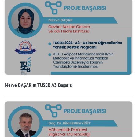
Merve BAŞAR'ın TÜSEB A3 Başarısı