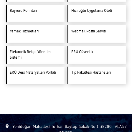
Başvuru Formları
Hızıroğlu Uygulama Oteli
Yemek Hizmetleri
Webmail Posta Servisi
Elektronik Belge Yönetim
ERÜ Güvenlik
Sistemi
ERÜ Ders Materyalleri Portali
Tıp Fakültesi Hastaneleri
Yenidoğan Mahallesi Turhan Baytop Sokak No:1 38280 TALAS /