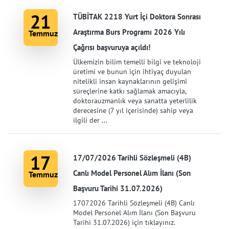
21
TÜBİTAK 2218 Yurt İçi Doktora Sonrası
Araştırma Burs Programı 2026 Yılı
Temmuz
Çağrısı başvuruya açıldı!
Ülkemizin bilim temelli bilgi ve teknoloji
üretimi ve bunun için ihtiyaç duyulan
nitelikli insan kaynaklarının gelişimi
süreçlerine katkı sağlamak amacıyla,
doktorauzmanlık veya sanatta yeterlilik
derecesine (7 yıl içerisinde) sahip veya
ilgili der ...
17
17/07/2026 Tarihli Sözleşmeli (4B)
Canlı Model Personel Alım İlanı (Son
Temmuz
Başvuru Tarihi 31.07.2026)
17072026 Tarihli Sözleşmeli (4B) Canlı
Model Personel Alım İlanı (Son Başvuru
Tarihi 31.07.2026) için tıklayınız.