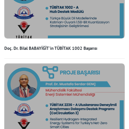
Doç. Dr. Bilal BABAYİĞİT'in TÜBİTAK 1002 Başarısı